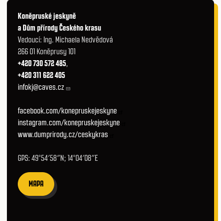
Koněpruské jeskyně
a Dům přírody Českého krasu
Vedoucí: Ing. Michaela Nedvědová
266 01 Koněprusy 101
+420 730 572 485
,
+420 311 622 405
infokj@caves.cz
facebook.com/konepruskejeskyne
instagram.com/konepruskejeskyne
www.dumprirody.cz/ceskykras
GPS: 49°54′58″N; 14°04′08″E
MAPA