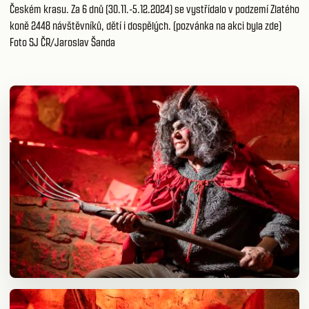
Českém krasu.
Za 6 dnů (30.11.-5.12.2024) se vystřídalo v podzemí Zlatého 
koně 2448 návštěvníků, dětí i dospělých. 
(pozvánka na akci byla
zde
)
Foto SJ ČR/Jaroslav Šanda