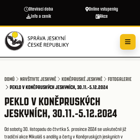
Přejít k hlavnímu obsahu
Otevírací doba
Online vstupenky
Info a ceník
Akce
DOMŮ
NAVŠTIVTE JESKYNĚ
KONĚPRUSKÉ JESKYNĚ
FOTOGALERIE
PEKLO V KONĚPRUSKÝCH JESKYNÍCH, 30.11.-5.12.2024
PEKLO V KONĚPRUSKÝCH
JESKYNÍCH, 30.11.-5.12.2024
Od soboty 30. listopadu do čtvrtka 5. prosince 2024 se uskutečnil již
tradiční akce Mikuláš s anděly a čerty v Koněpruských jeskyních v