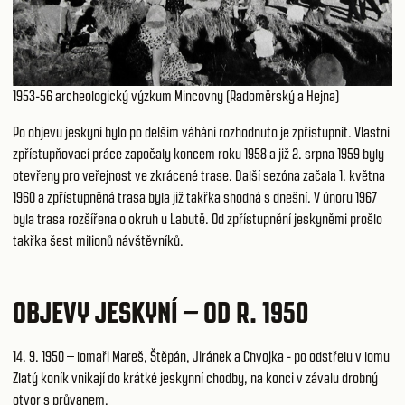
1953-56 archeologický výzkum Mincovny (Radoměrský a Hejna)
Po objevu jeskyní bylo po delším váhání rozhodnuto je zpřístupnit. Vlastní
zpřístupňovací práce započaly koncem roku 1958 a již 2. srpna 1959 byly
otevřeny pro veřejnost ve zkrácené trase. Další sezóna začala 1. května
1960 a zpřístupněná trasa byla již takřka shodná s dnešní. V únoru 1967
byla trasa rozšířena o okruh u Labutě. Od zpřístupnění jeskyněmi prošlo
takřka šest milionů návštěvníků.
OBJEVY JESKYNÍ – OD R. 1950
14. 9. 1950 – lomaři Mareš, Štěpán, Jiránek a Chvojka - po odstřelu v lomu
Zlatý koník vnikají do krátké jeskynní chodby, na konci v závalu drobný
otvor s průvanem.