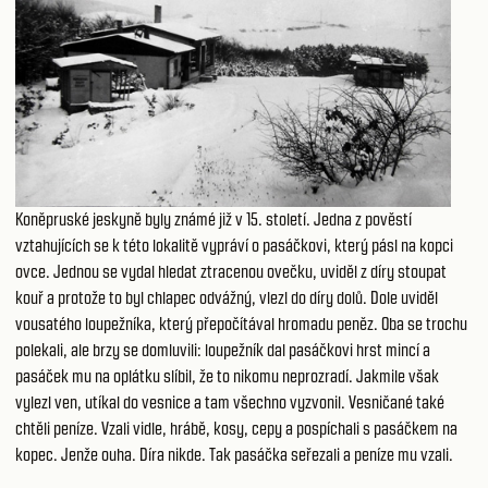
Koněpruské jeskyně byly známé již v 15. století. Jedna z pověstí
vztahujících se k této lokalitě vypráví o pasáčkovi, který pásl na kopci
ovce. Jednou se vydal hledat ztracenou ovečku, uviděl z díry stoupat
kouř a protože to byl chlapec odvážný, vlezl do díry dolů. Dole uviděl
vousatého loupežníka, který přepočítával hromadu peněz. Oba se trochu
polekali, ale brzy se domluvili: loupežník dal pasáčkovi hrst mincí a
pasáček mu na oplátku slíbil, že to nikomu neprozradí. Jakmile však
vylezl ven, utíkal do vesnice a tam všechno vyzvonil. Vesničané také
chtěli peníze. Vzali vidle, hrábě, kosy, cepy a pospíchali s pasáčkem na
kopec. Jenže ouha. Díra nikde. Tak pasáčka seřezali a peníze mu vzali.