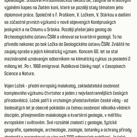
speleologie. Studoval Přírodovědeckou fakultu UK, zabýval se krasovými
výplněmi kapes na Zlatém koni, které se později staly tématem jeho
diplomové práce. Společně s F. Proškem, V. Ložkem, V. Stárkou a dalšími
se zúčastnil prvních výzkumů v nově objevených Koněpruských
jeskyních a na Chlumu u Srbska. Později přešel jako geolog do
Archeologického ústavu ČSAV a věnoval se kvartérní geologii. To ho
přivedlo nakonec po bok Ložka do Geologického ústavu ČSAV. Zvláště ho
zaujaly spraše a jejich klimatický význam. Koncem 60. let se stal
mezinárodně uznávaným odborníkem na klimatický cyklus za poslední 2
miliony let. Po r. 1968 emigroval. Publikoval články např. v časopisech
Science a Nature.
Vojen Ložek - přední evropský malakolog, zakladatelská osobnost
komplexního výzkumu čtvrtohor a jeden z nejvšestrannějších českých
přírodovědců. Ložek patří k vrcholným představitelům české vědy - od
šedesátých let je obecně pokládán za čelnou osobnost několika vědních
disciplin, přinejmenším malakologie a kvartérní geologie, v měřítku
evropském i světovém. Své rozsáhlé znalosti z geologie, fyzické
geografie, speleologie, archeologie, zoologie, botaniky a ochrany přírody