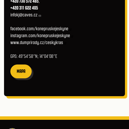
+420 730 572 485
,
+420 311 622 405
infokj@caves.cz
facebook.com/konepruskejeskyne
instagram.com/konepruskejeskyne
www.dumprirody.cz/ceskykras
GPS: 49°54′58″N; 14°04′08″E
MAPA