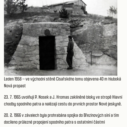
Leden 1958 – ve východní stěně Císařského lomu objevena 40 m hluboká
Nová propast
23. 7. 1965 uvolňují P. Nosek a J. Hromas zaklíněné bloky ve stropě Hlavní
chodby spodního patra a nalézají cestu do prvních prostor Nové jeskyně.
20. 2. 1966 v závalech byla prohrabána spojka do Březinových síní a tím
docíleno průlezné propojení spodního patra s ostatními částmi