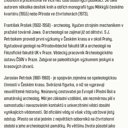
zhodnotil a prezentoval ve více než 1300 odborných publikací. Je také
autorem několika desítek knih a obřích monografií typu Měkkýši českého
kvartéru (1955) nebo Příroda ve čtvrtohorách (1973).
František Prošek (1922-1958) - archeolog. Vyučen strojním mechanikem v
pražské továrně Jawa. O archeologii se zajímal již od dětství. S J.
Petrbokem provedl první výzkumy v Českém krasu a v okolí Prahy.
Vystudoval geologii na Přírodovědecké fakultě UK a archeologii na
Filozofické fakultě UK v Praze. Vědecký pracovník Archeologického
ústavu ČSAV v Praze. Zabýval se paleolitickým výzkumem jeskyní a
krasových útvarů.
Jaroslav Petrbok (1881-1960) - je spojován zejména se speleologickou
činností v Českém krasu. Svérázná figurka, o níž se vypravují
neuvěřitelné historky. Neúnavný cestovatel po Evropě i Přední Asii a
amatérský archeolog. Měl jen základní vzdělání, ale nezměrnou pílí v
samostudiu i navazováním kontaktů s univerzitními vědci dosáhl
vynikajících vědomostí. Od oficiální vědy si však vždy udržoval jistý
odstup. Přesto se stal jedním z největších odborníků na čtvrtohorní
období a jeho archeologické památky. Po většinu života působil jako