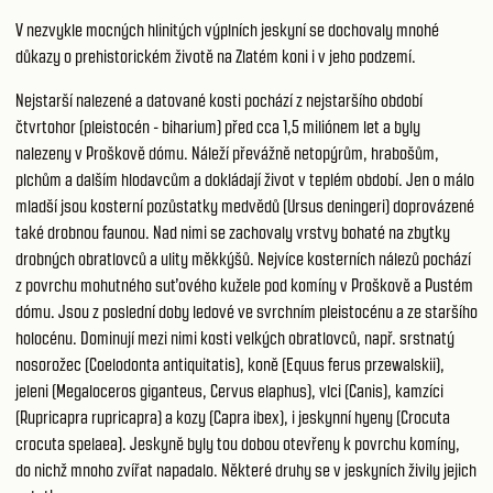
V nezvykle mocných hlinitých výplních jeskyní se dochovaly mnohé
důkazy o prehistorickém životě na Zlatém koni i v jeho podzemí.
Nejstarší nalezené a datované kosti pochází z nejstaršího období
čtvrtohor (pleistocén - biharium) před cca 1,5 miliónem let a byly
nalezeny v Proškově dómu. Náleží převážně netopýrům, hrabošům,
plchům a dalším hlodavcům a dokládají život v teplém období. Jen o málo
mladší jsou kosterní pozůstatky medvědů (Ursus deningeri) doprovázené
také drobnou faunou. Nad nimi se zachovaly vrstvy bohaté na zbytky
drobných obratlovců a ulity měkkýšů. Nejvíce kosterních nálezů pochází
z povrchu mohutného suťového kužele pod komíny v Proškově a Pustém
dómu. Jsou z poslední doby ledové ve svrchním pleistocénu a ze staršího
holocénu. Dominují mezi nimi kosti velkých obratlovců, např. srstnatý
nosorožec (Coelodonta antiquitatis), koně (Equus ferus przewalskii),
jeleni (Megaloceros giganteus, Cervus elaphus), vlci (Canis), kamzíci
(Rupricapra rupricapra) a kozy (Capra ibex), i jeskynní hyeny (Crocuta
crocuta spelaea). Jeskyně byly tou dobou otevřeny k povrchu komíny,
do nichž mnoho zvířat napadalo. Některé druhy se v jeskyních živily jejich