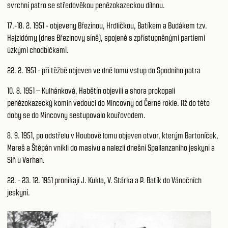
svrchní patro se středověkou penězokazeckou dílnou.
17.-18. 2. 1951 - objeveny Březinou, Hrdličkou, Batíkem a Budákem tzv.
Hajzldómy (dnes Březinovy síně), spojené s zpřístupněnými partiemi
úzkými chodbičkami.
22. 2. 1951 - při těžbě objeven ve dně lomu vstup do Spodního patra
10. 8. 1951 – Kulhánková, Habětín objevili a shora prokopali
penězokazecký komín vedoucí do Mincovny od Černé rokle. Až do této
doby se do Mincovny sestupovalo kouřovodem.
8. 9. 1951, po odstřelu v Houbově lomu objeven otvor, kterým Bartoníček,
Mareš a Štěpán vnikli do masívu a nalezli dnešní Spallanzaniho jeskyni a
Síň u Varhan.
22. - 23. 12. 1951 pronikají J. Kukla, V. Stárka a P. Batík do Vánočních
jeskyní.