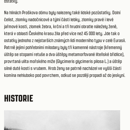
ostatky.
Na hlinách Proškova dómu byly nalezeny také lidské pozůstatky. Dolní
čelist, zlomky nadočnicové a týlní části lebky, zlomky pravé i levé
jařmové kosti, zlomek žebra, krční a tři hrudní obratle náležely ženě,
která v oblasti Českého krasu žila před více než 45 000 lety. Jde tak o
ostatky jednoho z nejstarších známých lidí moderního typu v celé Eurasii.
Patrně jejími pohřebními milodary byly tři kamenné nástroje (křemenný
úštěp se stopami retuše a dva úštěpy metamorfované liteňské břidlice),
provrtaná ulita mořského mlže (Glycimeris glycimeris pilosa L.) a úštěp
silné duté kosti s vrubem. Hrob ženy se patrně nacházel ve vyšší části
komína nehluboko pod povrchem, odkud se později propadl až do jeskyní.
HISTORIE