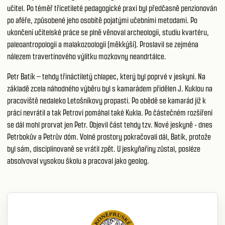
učitel. Po téměř třicetileté pedagogické praxi byl předčasně penzionován
po aféře, způsobené jeho osobitě pojatými učebními metodami. Po
ukončení učitelské práce se plně věnoval archeologii, studiu kvartéru,
paleoantropologii a malakozoologii (měkkýši). Proslavil se zejména
nálezem travertinového výlitku mozkovny neandrtálce.
Petr Batík – tehdy třináctiletý chlapec, který byl poprvé v jeskyni. Na
základě zcela náhodného výběru byl s kamarádem přidělen J. Kuklou na
pracoviště nedaleko Letošníkovy propasti. Po obědě se kamarád již k
práci nevrátil a tak Petrovi pomáhal také Kukla. Po částečném rozšíření
se dál mohl prorvat jen Petr. Objevil část tehdy tzv. Nové jeskyně - dnes
Petrbokův a Petrův dóm. Volné prostory pokračovali dál, Batík, protože
byl sám, disciplinovaně se vrátil zpět. U jeskyňařiny zůstal, posléze
absolvoval vysokou školu a pracoval jako geolog.