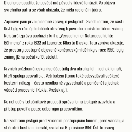
Dlouho se soudilo, že pověst má původ v lidové fantazii. Po objevu
svrchního patra se však ukázalo, že měla racionální jádro.
Zajímavé jsou první písemné zprávy o jeskyních. Svědčí o tom, že části
KoJ byly v různých dobách otevřeny k povrchu a místním lidem známy.
Nejstarší zpráva pochází z knihy „Versuch einer Naturgeschichte
Böhmens“ z roku 1822 od Laurenze Alberta Dlaska. Tato zpráva ukazuje,
že prostory postupně objevené koněpruskými dělníky v roce 1950, byly
známy již na počátku 19. století.
Prvních průzkumů jeskyní se účastnily dva okruhy lidí – jednak lomaři,
kteří spolupracovali s J. Petrbokem (tomu také odevzdávali veškeré
kosterní nálezy – často neodborně vyzvednuté a poničené) a jednak
vědečtí pracovníci (Kukla, Prošek aj.).
Po nehodě v Letošníkově propasti správa lomu jeskyně uzavřela a
přístup povoli1a pouze odborným pracovníkům.
Na záchranu jeskyní před zničením postupujícím lomem, před vandaly a
sběrateli kostí a minerálů, svolal na 6. prosince 1950 Čsl. krasový