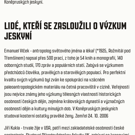
Koněpruských jeskyní.
LIDÉ, KTEŘÍ SE ZASLOUŽILI O VÝZKUM
JESKYNÍ
Emanuel Vlček - antropolog světového jména a lékař (*1925, Rožmitál pod
Třemšínem) napsal přes 500 prací, z toho je 54 knih a monografií, 140
odborných studií, 170 zpráv a populárních statí. Zabývá se výzkumem
předchůdců člověka, pravěkých a starověkých populací. Pro perfektní
kvalitu svých výzkumů byl zván ke spolupráci na vzácném
paleoantropologickém materiálu na četná pracoviště v cizině. Veřejnosti
jsou nejvíce známy jeho výzkumy tělesných vlastností historických
osobností českých dějin, zejména královských dynastií a význačných
osobností dějin a kultury minulých dob. V Koněpruských jeskyních
studoval kosterní ostatky pravěké ženy. Zemřel 24. 10. 2006
Jiří Kukla - trvale žije v USA, patří mezi zakladatelské osobnosti české