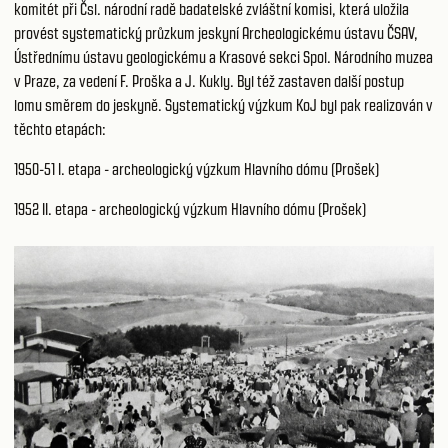
komitét při Čsl. národní radě badatelské zvláštní komisi, která uložila
provést systematický průzkum jeskyní Archeologickému ústavu ČSAV,
Ústřednímu ústavu geologickému a Krasové sekci Spol. Národního muzea
v Praze, za vedení F. Proška a J. Kukly. Byl též zastaven další postup
lomu směrem do jeskyně. Systematický výzkum KoJ byl pak realizován v
těchto etapách:
1950-51 I. etapa - archeologický výzkum Hlavního dómu (Prošek)
1952 II. etapa - archeologický výzkum Hlavního dómu (Prošek)