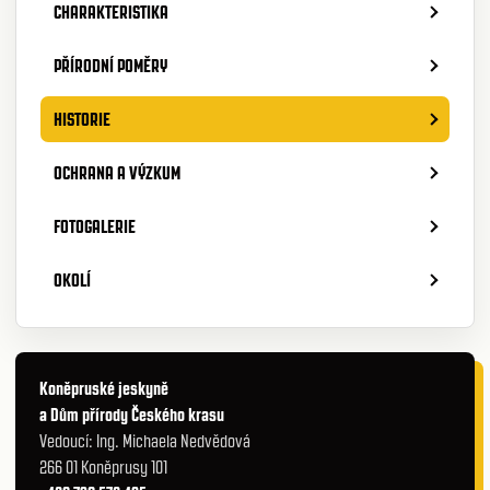
CHARAKTERISTIKA
PŘÍRODNÍ POMĚRY
HISTORIE
OCHRANA A VÝZKUM
FOTOGALERIE
OKOLÍ
Koněpruské jeskyně
a Dům přírody Českého krasu
Vedoucí: Ing. Michaela Nedvědová
266 01 Koněprusy 101