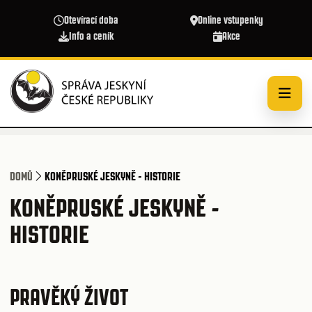
Přejít k hlavnímu obsahu
Otevírací doba
Online vstupenky
Info a ceník
Akce
DOMŮ
KONĚPRUSKÉ JESKYNĚ - HISTORIE
KONĚPRUSKÉ JESKYNĚ -
HISTORIE
PRAVĚKÝ ŽIVOT