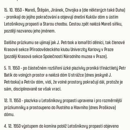
15. 10. 1950 - Mareš, Štěpán, Jiránek, Chvojka a (dle některých také Duha)
- pronikají do jejího pokračování a objevují dnešní Kuklův dóm s ústím
Letošníkovy propasti a Starou chodbu. Cestou zpět nalézá Mareš síňku,
později nazvanou jeho jménem.
Dalšího průzkumu se ujímají jak J. Petrbok a lomařští dělníci, tak členové
Krasové sekce Přírodovědeckého klubu Univerzity Karlovy v Praze
(později Krasová sekce Společnosti Národního muzea v Praze).
5. 11. 1950 - po částečném rozšíření úzké plazivky proniká třináctiletý Petr
Batík do volných prostor a nalézá dóm U strážce (dnes jeskyně J.
Petrboka) a Petrův dóm, vidí, že volné prostory pokračují dál, protože je
sám, disciplinovaně se však vrací.
12. 11. 1950 - plazivka u Letošníkovy propasti upravena i pro rozměrnější
průzkumníky a prostoupeno do Pustého a Hlavního (dnes Proškova)
dómu.
4. 12. 1950 výstupem do komína poblíž Letošníkovy propasti objeveno