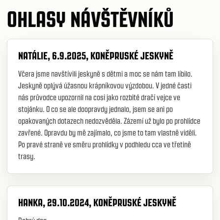
OHLASY NÁVŠTĚVNÍKŮ
NATÁLIE, 6.9.2025, KONĚPRUSKÉ JESKYNĚ
Včera jsme navštívili jeskyně s dětmi a moc se nám tam líbilo.
Jeskyně oplývá úžasnou krápníkovou výzdobou. V jedné časti
nás průvodce upozornil na cosi jako rozbité dračí vejce ve
stojánku. O co se ale doopravdy jednalo, jsem se ani po
opakovaných dotazech nedozvěděla. Zázemí už bylo po prohlídce
zavřené. Opravdu by mě zajímalo, co jsme to tam vlastně viděli.
Po pravé straně ve směru prohlídky v podhledu cca ve třetině
trasy.
HANKA, 29.10.2024, KONĚPRUSKÉ JESKYNĚ