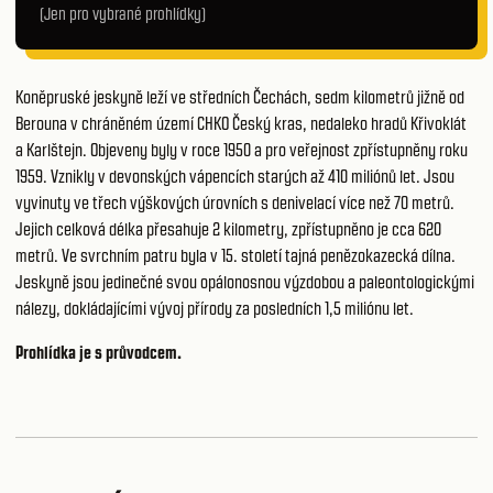
(Jen pro vybrané prohlídky)
Koněpruské jeskyně leží ve středních Čechách, sedm kilometrů jižně od
Berouna v chráněném území CHKO Český kras, nedaleko hradů Křivoklát
a Karlštejn. Objeveny byly v roce 1950 a pro veřejnost zpřístupněny roku
1959. Vznikly v devonských vápencích starých až 410 miliónů let. Jsou
vyvinuty ve třech výškových úrovních s denivelací více než 70 metrů.
Jejich celková délka přesahuje 2 kilometry, zpřístupněno je cca 620
metrů. Ve svrchním patru byla v 15. století tajná penězokazecká dílna.
Jeskyně jsou jedinečné svou opálonosnou výzdobou a paleontologickými
nálezy, dokládajícími vývoj přírody za posledních 1,5 miliónu let.
Prohlídka je s průvodcem.