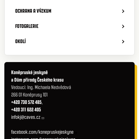
OCHRANA A VÝZKUM
FOTOGALERIE
OKOLÍ
Koněpruské jeskyně
a Dům přírody Českého krasu
Vedoucí: Ing. Michaela Nedvědová
266 01 Koněprusy 101
+420 730 572 485
,
+420 311 622 405
infokj@caves.cz
facebook.com/konepruskejeskyne