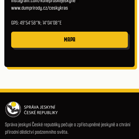
instagram.com/konepruskejeskyne
www.dumprirody.cz/ceskykras
GPS: 49°54′58″N; 14°04′08″E
MAPA
Správa jeskyní České republiky pečuje o zpřístupněné jeskyně a chrání
přírodní dědictví podzemního světa.