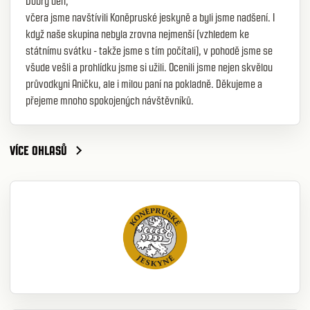
Dobrý den,
včera jsme navštívili Koněpruské jeskyně a byli jsme nadšení. I
když naše skupina nebyla zrovna nejmenší (vzhledem ke
státnímu svátku - takže jsme s tím počítali), v pohodě jsme se
všude vešli a prohlídku jsme si užili. Ocenili jsme nejen skvělou
průvodkyni Aničku, ale i milou paní na pokladně. Děkujeme a
přejeme mnoho spokojených návštěvníků.
VÍCE OHLASŮ