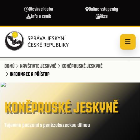
Přejít k hlavnímu obsahu
Otevírací doba
Online vstupenky
Info a ceník
Akce
DOMŮ
NAVŠTIVTE JESKYNĚ
KONĚPRUSKÉ JESKYNĚ
INFORMACE A PŘÍSTUP
KONĚPRUSKÉ JESKYNĚ
Tajemné podzemí s penězokazeckou dílnou