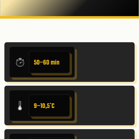
50–60 min
9–10,5˚C