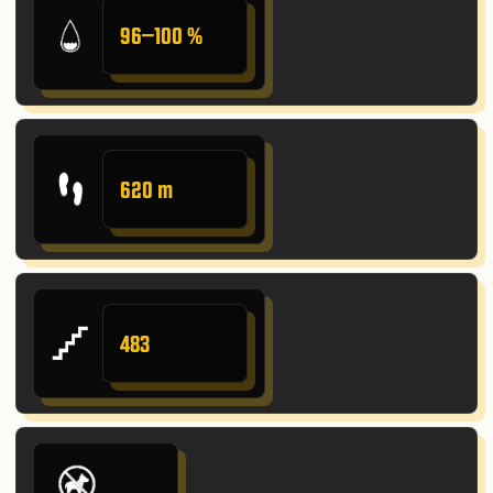
96–100 %
620 m
483