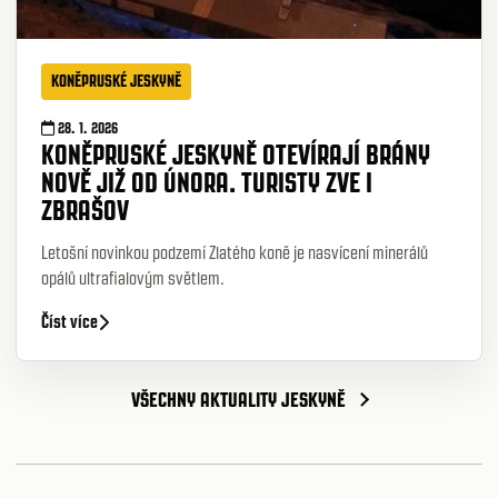
KONĚPRUSKÉ JESKYNĚ
28. 1. 2026
KONĚPRUSKÉ JESKYNĚ OTEVÍRAJÍ BRÁNY
NOVĚ JIŽ OD ÚNORA. TURISTY ZVE I
ZBRAŠOV
Letošní novinkou podzemí Zlatého koně je nasvícení minerálů
opálů ultrafialovým světlem.
Číst více
VŠECHNY AKTUALITY JESKYNĚ