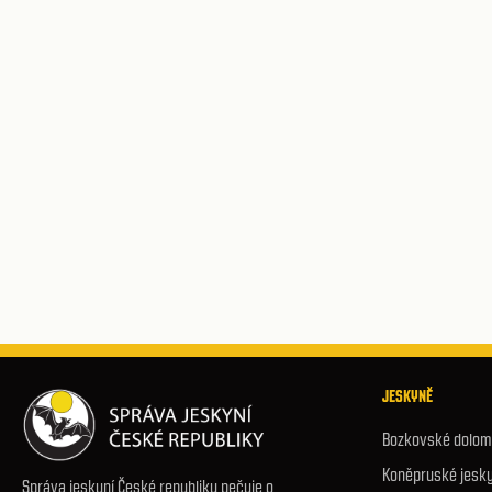
JESKYNĚ
Bozkovské dolomi
Koněpruské jesk
Správa jeskyní České republiky pečuje o