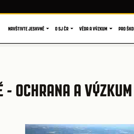
NAVŠTIVTE JESKYNĚ
O SJ ČR
VĚDA A VÝZKUM
PRO ŠKO
 - OCHRANA A VÝZKUM