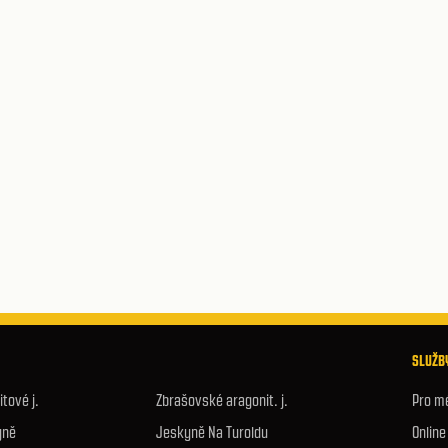
SLUŽBY
tové j.
Zbrašovské aragonit. j.
Pro m
yně
Jeskyně Na Turoldu
Onlin