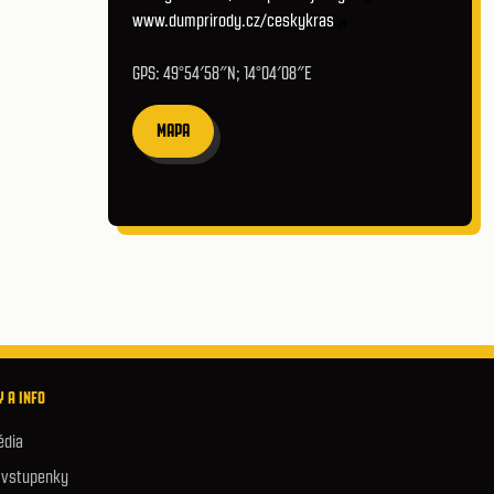
www.dumprirody.cz/ceskykras
GPS: 49°54′58″N; 14°04′08″E
MAPA
 A INFO
édia
e vstupenky