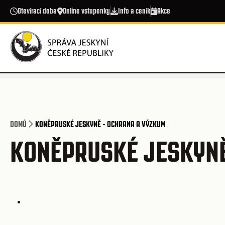
Přejít k hlavnímu obsahu
Otevírací doba
Online vstupenky
Info a ceník
Akce
DOMŮ
KONĚPRUSKÉ JESKYNĚ - OCHRANA A VÝZKUM
KONĚPRUSKÉ JESKYNĚ