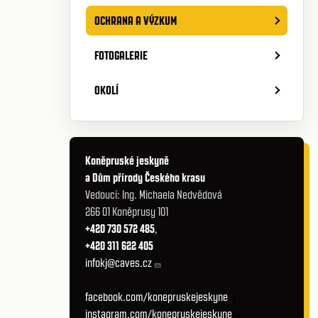
OCHRANA A VÝZKUM
FOTOGALERIE
OKOLÍ
Koněpruské jeskyně
a Dům přírody Českého krasu
Vedoucí: Ing. Michaela Nedvědová
266 01 Koněprusy 101
+420 730 572 485
,
+420 311 622 405
infokj@caves.cz
facebook.com/konepruskejeskyne
instagram.com/konepruskejeskyne