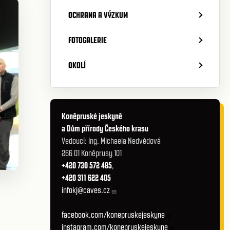
OCHRANA A VÝZKUM
FOTOGALERIE
OKOLÍ
Koněpruské jeskyně
a Dům přírody Českého krasu
Vedoucí: Ing. Michaela Nedvědová
266 01 Koněprusy 101
+420 730 572 485
,
+420 311 622 405
infokj@caves.cz
facebook.com/konepruskejeskyne
instagram.com/konepruskejeskyne