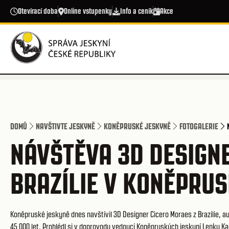
Přejít k hlavnímu obsahu
Otevírací doba
Online vstupenky
Info a ceník
Akce
DOMŮ
NAVŠTIVTE JESKYNĚ
KONĚPRUSKÉ JESKYNĚ
FOTOGALERIE
NÁVŠTĚVA 3D DESIGN
BRAZÍLIE V KONĚPRUSÍ
Koněpruské jeskyně dnes navštívil 3D Designer Cicero Moraes z Brazílie, au
45 000 let. Prohlédl si v doprovodu vedoucí Koněpruských jeskyní Lenky K