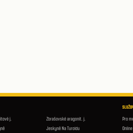
SLUŽBY
tové j.
Zbrašovské aragonit. j.
Pro m
yně
Jeskyně Na Turoldu
Onlin