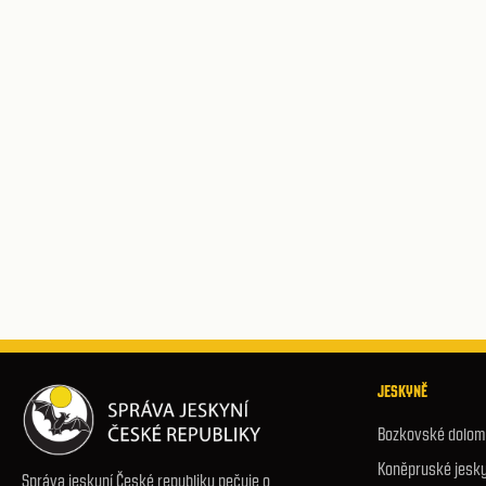
JESKYNĚ
Bozkovské dolomi
Koněpruské jesk
Správa jeskyní České republiky pečuje o