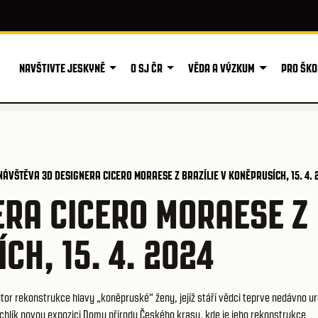
NAVŠTIVTE JESKYNĚ
O SJ ČR
VĚDA A VÝZKUM
PRO ŠKO
NÁVŠTĚVA 3D DESIGNERA CICERO MORAESE Z BRAZÍLIE V KONĚPRUSÍCH, 15. 4.
ERA CICERO MORAESE Z
CH, 15. 4. 2024
tor rekonstrukce hlavy „koněpruské“ ženy, jejíž stáří vědci teprve nedávno urč
achlík novou expozici Domu přírody Českého krasu, kde je jeho rekonstrukce