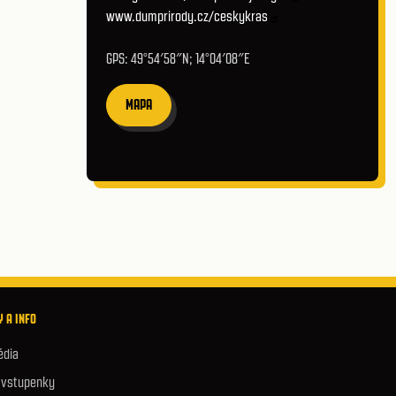
www.dumprirody.cz/ceskykras
GPS: 49°54′58″N; 14°04′08″E
MAPA
 A INFO
édia
e vstupenky