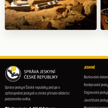
JESKYNĚ
Bozkovské dolomi
Koněpruské jesk
Správa jeskyní České republiky pečuje o
Chýnovská jesky
zpřístupněné jeskyně a chrání přírodní dědictví
podzemního světa.
Javoříčské jesky
Mladečské jesky