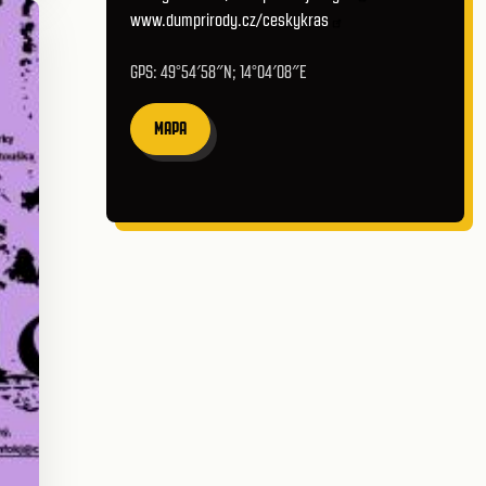
www.dumprirody.cz/ceskykras
GPS: 49°54′58″N; 14°04′08″E
MAPA