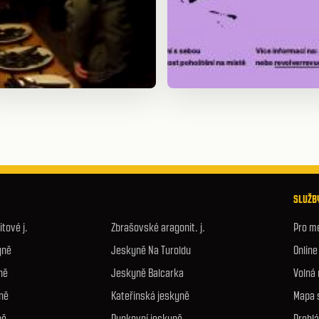
SLUŽBY
tové j.
Zbrašovské aragonit. j.
Pro m
yně
Jeskyně Na Turoldu
Onlin
ně
Jeskyně Balcarka
Volná
ně
Kateřinská jeskyně
Mapa 
ně
Punkevní jeskyně
Prohlá