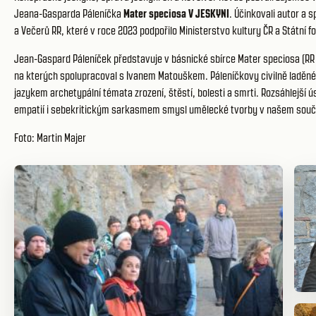
Jeana-Gasparda Páleníčka
Mater speciosa V JESKYNI
. Účinkovali autor a 
a Večerů RR, které v roce 2023 podpořilo Ministerstvo kultury ČR a Státní f
Jean-Gaspard Páleníček představuje v básnické sbírce Mater speciosa (RR 20
na kterých spolupracoval s Ivanem Matouškem. Páleníčkovy civilně laděn
jazykem archetypální témata zrození, štěstí, bolesti a smrti. Rozsáhlejší ú
empatií i sebekritickým sarkasmem smysl umělecké tvorby v našem sou
Foto: Martin Majer