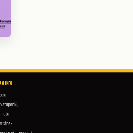
 A INFO
édia
e vstupenky
 místa
stránek
šení o přístupnosti