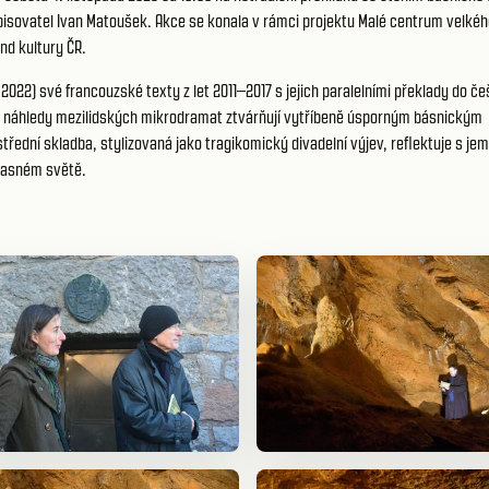
spisovatel Ivan Matoušek. Akce se konala v rámci projektu Malé centrum velkéh
ond kultury ČR.
22) své francouzské texty z let 2011–2017 s jejich paralelními překlady do če
é náhledy mezilidských mikrodramat ztvárňují vytříbeně úsporným básnickým
střední skladba, stylizovaná jako tragikomický divadelní výjev, reflektuje s je
časném světě.