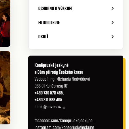
OCHRANA A VÝZKUM
FOTOGALERIE
OKOLÍ
Koněpruské jeskyně
a Dům přírody Českého krasu
Vedoucí: Ing. Michaela Nedvědová
266 01 Koněprusy 101
+420 730 572 485
,
+420 311 622 405
infokj@caves.cz
facebook.com/konepruskejeskyne
instagram.com/konepruskejeskyne