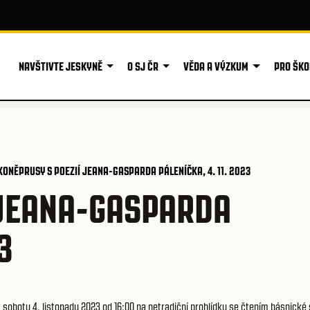
NAVŠTIVTE JESKYNĚ
O SJ ČR
VĚDA A VÝZKUM
PRO ŠKO
KONĚPRUSY S POEZIÍ JEANA-GASPARDA PÁLENÍČKA, 4. 11. 2023
 JEANA-GASPARDA
3
sobotu 4. listopadu 2023 od 16:00 na netradiční prohlídku se čtením básnické 