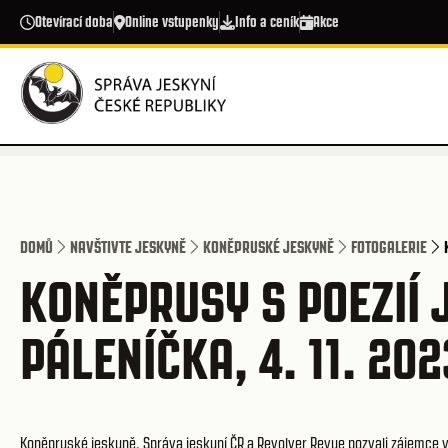
Přejít k hlavnímu obsahu
Otevírací doba
Online vstupenky
Info a ceník
Akce
DOMŮ
NAVŠTIVTE JESKYNĚ
KONĚPRUSKÉ JESKYNĚ
FOTOGALERIE
KONĚPRUSY S POEZIÍ
PÁLENÍČKA, 4. 11. 202
Koněpruské jeskyně, Správa jeskyní ČR a Revolver Revue pozvali zájemce v 