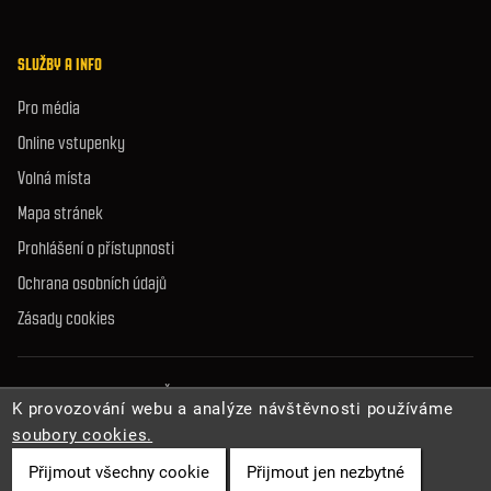
SLUŽBY A INFO
Pro média
Online vstupenky
Volná místa
Mapa stránek
Prohlášení o přístupnosti
Ochrana osobních údajů
Zásady cookies
© 2026 Správa jeskyní České republiky. Všechna práva vyhrazena.
K provozování webu a analýze návštěvnosti používáme
soubory cookies.
Přijmout všechny cookie
Přijmout jen nezbytné
Cookies