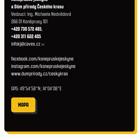
a Dům přírody Českého krasu
Vedoucí: Ing. Michaela Nedvědová
266 01 Koněprusy 101
+420 730 572 485
,
+420 311 622 405
infokj@caves.cz
facebook.com/konepruskejeskyne
instagram.com/konepruskejeskyne
www.dumprirody.cz/ceskykras
GPS: 49°54′58″N; 14°04′08″E
MAPA