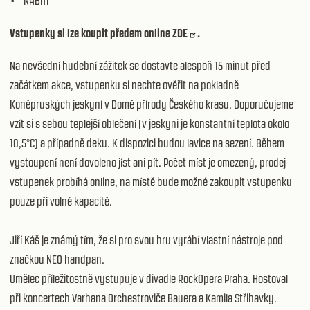
• NABITÍ
Vstupenky si lze koupit předem online
ZDE
.
Na nevšední hudební zážitek se dostavte alespoň 15 minut před
začátkem akce, vstupenku si nechte ověřit na pokladně
Koněpruských jeskyní v Domě přírody Českého krasu. Doporučujeme
vzít si s sebou teplejší oblečení (v jeskyni je konstantní teplota okolo
10,5°C) a případně deku. K dispozici budou lavice na sezení. Během
vystoupení není dovoleno jíst ani pít. Počet míst je omezený, prodej
vstupenek probíhá online, na místě bude možné zakoupit vstupenku
pouze při volné kapacitě.
Jiří Káš je známý tím, že si pro svou hru vyrábí vlastní nástroje pod
značkou NEO handpan.
Umělec příležitostně vystupuje v divadle RockOpera Praha. Hostoval
při koncertech Varhana Orchestroviče Bauera a Kamila Střihavky.