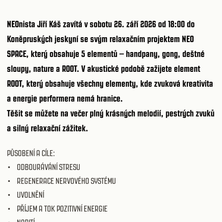
NEOnista Jiří Káš zavítá v sobotu 26. září 2026 od 18:00 do
Koněpruských jeskyní se svým
relaxačním projektem NEO
SPACE
, který obsahuje 5 elementů – handpany, gong, deštné
sloupy, nature a ROOT. V akustické podobě zažijete element
ROOT, který obsahuje všechny elementy, kde zvuková kreativita
a energie performera nemá hranice.
Těšit se můžete na večer plný krásných melodií, pestrých zvuků
a silný relaxační zážitek.
PŮSOBENÍ A CÍLE:
• ODBOURÁVÁNÍ STRESU
• REGENERACE NERVOVÉHO SYSTÉMU
• UVOLNĚNÍ
• PŘÍJEM A TOK POZITIVNÍ ENERGIE