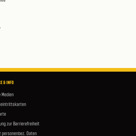
.
E & INFO
e Medien
 eintrittskarten
rte
ung zur Barrierefreiheit
z personenbez. Daten