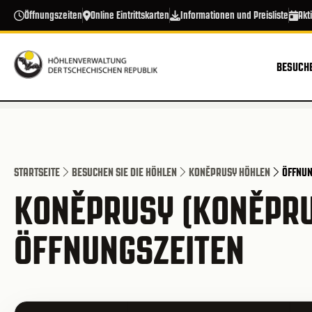
Direkt zum Inhalt
Öffnungszeiten
Online Eintrittskarten
Informationen und Preisliste
Akt
BESUCHE
STARTSEITE
BESUCHEN SIE DIE HÖHLEN
KONĚPRUSY HÖHLEN
ÖFFNUN
KONĚPRUSY (KONĚPRU
ÖFFNUNGSZEITEN