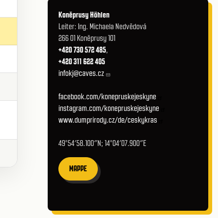
Koněprusy Höhlen
Leiter: Ing. Michaela Nedvědová
266 01 Koněprusy 101
+420 730 572 485
,
+420 311 622 405
infokj@caves.cz
facebook.com/konepruskejeskyne
instagram.com/konepruskejeskyne
www.dumprirody.cz/de/ceskykras
49°54′58.100″N; 14°04′07.900″E
MAPPE