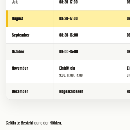
July
08:30-17:00
0
August
08:30-17:00
0
September
08:30-16:00
0
October
09:00-15:00
0
November
Eintritt ein
Ei
9:00, 11:00, 14:00
9:
December
Abgeschlossen
A
Geführte Besichtigung der Höhlen.