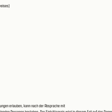
weises)
ngungen erlauben, kann nach der Absprache mit
enden Personen bestehen. Der Eintrittspreis wird in diesem Fall auf das Dopp