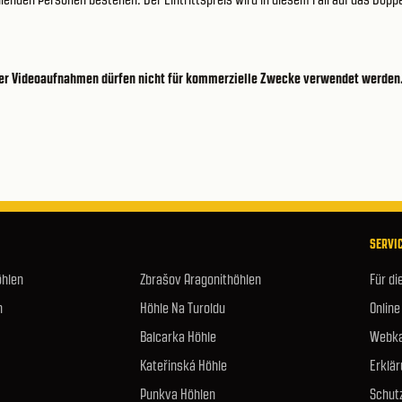
n oder Videoaufnahmen dürfen nicht für kommerzielle Zwecke verwendet werden
SERVIC
öhlen
Zbrašov Aragonithöhlen
Für di
n
Höhle Na Turoldu
Online
Balcarka Höhle
Webka
Kateřinská Höhle
Erklär
Punkva Höhlen
Schut